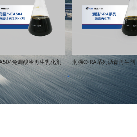
EA504免调酸冷再生乳化剂
润强®-RA系列沥青再生剂